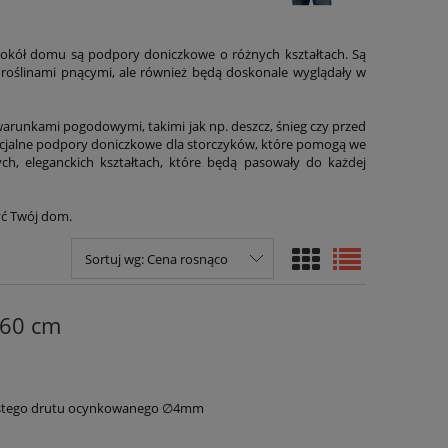
wokół domu są podpory doniczkowe o różnych kształtach. Są
roślinami pnącymi, ale również będą doskonale wyglądały w
 warunkami pogodowymi, takimi jak np. deszcz, śnieg czy przed
pecjalne podpory doniczkowe dla storczyków, które pomogą we
, eleganckich kształtach, które będą pasowały do każdej
yć Twój dom.
Sortuj wg:
Cena rosnąco
 60 cm
ystego drutu ocynkowanego ∅4mm