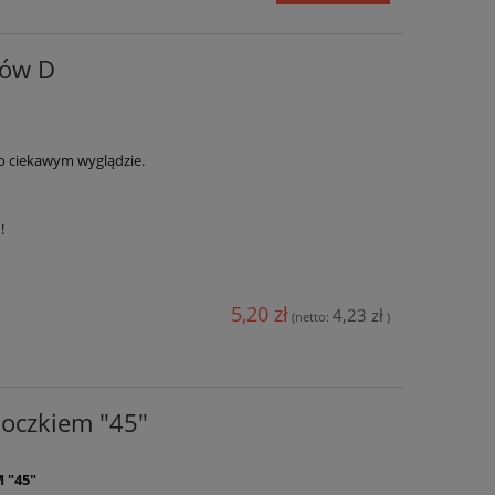
ków D
 ciekawym wyglądzie.
u!
5,20 zł
4,23 zł
(netto:
)
 oczkiem "45"
 "45"