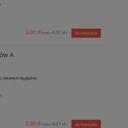
u!
5,00 zł
4,07 zł
do koszyka
(netto:
)
ków A
 ciekawym wyglądzie.
u!
5,00 zł
4,07 zł
do koszyka
(netto:
)