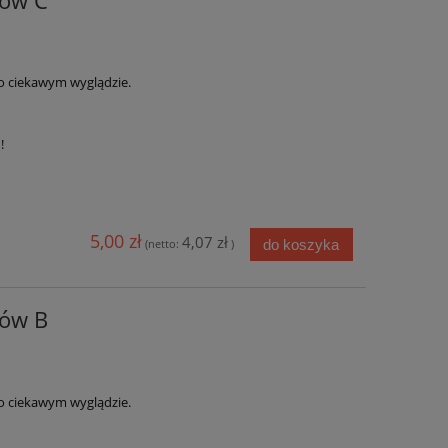
ków C
 ciekawym wyglądzie.
u!
5,00 zł
4,07 zł
do koszyka
(netto:
)
ków B
 ciekawym wyglądzie.