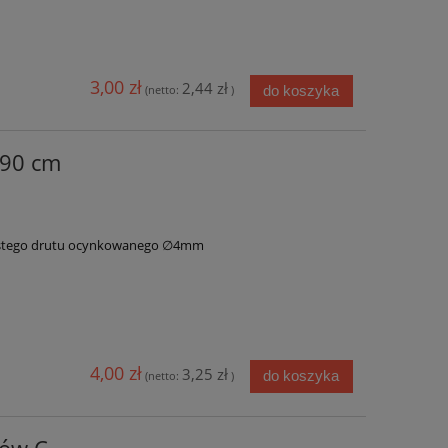
3,00 zł
2,44 zł
do koszyka
(netto:
)
 90 cm
ystego drutu ocynkowanego ∅4mm
4,00 zł
3,25 zł
do koszyka
(netto:
)