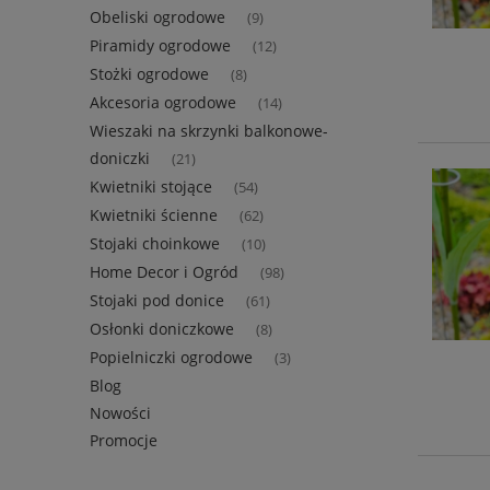
Obeliski ogrodowe
(9)
Piramidy ogrodowe
(12)
Stożki ogrodowe
(8)
Akcesoria ogrodowe
(14)
Wieszaki na skrzynki balkonowe-
doniczki
(21)
Kwietniki stojące
(54)
Kwietniki ścienne
(62)
Stojaki choinkowe
(10)
Home Decor i Ogród
(98)
Stojaki pod donice
(61)
Osłonki doniczkowe
(8)
Popielniczki ogrodowe
(3)
Blog
Nowości
Promocje