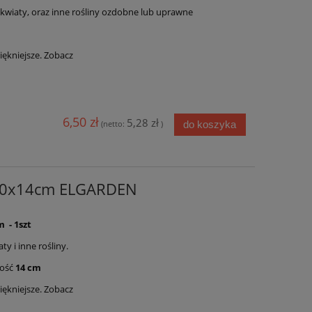
wiaty, oraz inne rośliny ozdobne lub uprawne
ękniejsze. Zobacz
6,50 zł
5,28 zł
do koszyka
(netto:
)
40x14cm ELGARDEN
- 1szt
 i inne rośliny.
ość
14 cm
ękniejsze. Zobacz