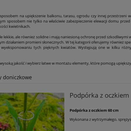
posobem na upiększenie balkonu, tarasu, ogrodu czy innej przestrzeni 
ym sposobem nie tylko na właściwie zabezpieczenie elewacji domu przed 
kości kwietnikach.
le lekkie, ale również solidne i mają naniesioną ochronę przed szkodliwymi
ym działaniem promieni słonecznych. W tej kategorii oferujemy również s
 wyeksponowaniu tych pięknych kwiatów. Występują one w kilku różnych
wysoką jakość i wybierz łatwe w montażu elementy, które pomogą upiększ
y doniczkowe
Podpórka z oczkiem
Podpórka z oczkiem 60 cm
Wykonana z wytrzymałego, spręż