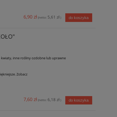
6,90 zł
5,61 zł
do koszyka
(netto:
)
"KOŁO"
kwiaty, inne rośliny ozdobne lub uprawne
ękniejsze. Zobacz
7,60 zł
6,18 zł
do koszyka
(netto:
)