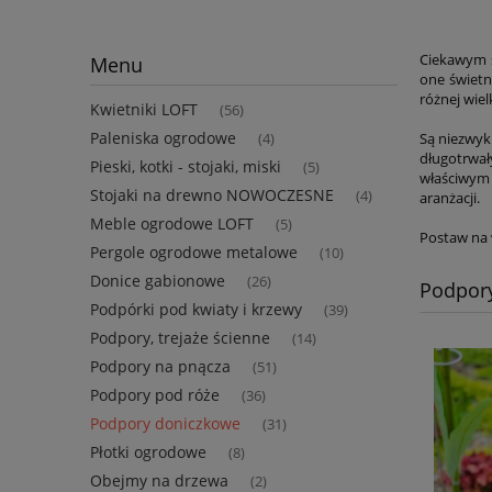
Ciekawym s
Menu
one świetn
różnej wiel
Kwietniki LOFT
(56)
Paleniska ogrodowe
Są niezwyk
(4)
długotrwał
Pieski, kotki - stojaki, miski
(5)
właściwym
Stojaki na drewno NOWOCZESNE
(4)
aranżacji.
Meble ogrodowe LOFT
(5)
Postaw na 
Pergole ogrodowe metalowe
(10)
Donice gabionowe
(26)
Podpor
Podpórki pod kwiaty i krzewy
(39)
Podpory, trejaże ścienne
(14)
Podpory na pnącza
(51)
Podpory pod róże
(36)
Podpory doniczkowe
(31)
Płotki ogrodowe
(8)
Obejmy na drzewa
(2)