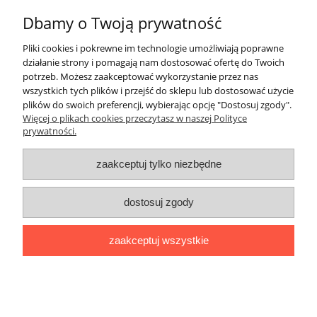
Dbamy o Twoją prywatność
Twoja opinia:
Pliki cookies i pokrewne im technologie umożliwiają poprawne
działanie strony i pomagają nam dostosować ofertę do Twoich
potrzeb. Możesz zaakceptować wykorzystanie przez nas
wszystkich tych plików i przejść do sklepu lub dostosować użycie
plików do swoich preferencji, wybierając opcję "Dostosuj zgody".
Więcej o plikach cookies przeczytasz w naszej Polityce
prywatności.
wyślij
zaakceptuj tylko niezbędne
Pomoc
dostosuj zgody
Na skróty
zaakceptuj wszystkie
Formularz kontaktowy
pokaż pełną wersję strony
Sklep internetowy Shoper.pl