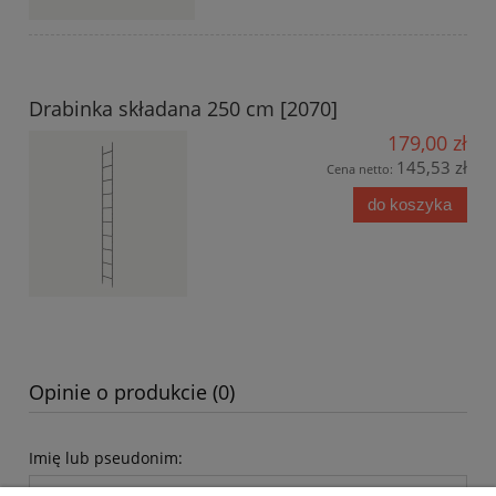
Drabinka składana 250 cm [2070]
179,00 zł
145,53 zł
Cena netto:
do koszyka
Opinie o produkcie (0)
Imię lub pseudonim: