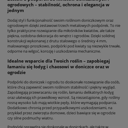
ogrodowych – stabilność, ochrona i elegancja w
jednym
Dodaj styl i funkcjonalność swoim roślinom doniczkowym oraz
ogrodowym dzięki zestawowi trzech metalowych podpórek. To nie
tylko praktyczne rozwiązanie dla miłośników kwiatów, ale także
piękna, ozdobna dekoracja do wnętrz i ogrodów. Dzięki solidnej
konstrukcji wykonanej z drutu stalowego o średnicy 4 mm,
malowanego proszkowo, podpórki pod kwiaty są niezwykle trwałe,
odporne na wilgoć, korozję i uszkodzenia mechaniczne.
Idealne wsparcie dla Twoich roślin – zapobiegaj
łamaniu się łodyg i chaosowi w doniczce oraz w
ogrodzie
Podpórki do doniczek i ogrodu to doskonałe rozwiązanie dla osób,
które chcą zapewnić swoim roślinom stabilność i piękny wygląd.
Zapobiegają przewracaniu się roślin, łamaniu delikatnych łodyg
oraz ułatwiają ich prawidłowy wzrost. Są niezastąpione, gdy rośliny
rosną wysoko lub mają wiotkie pędy, które wymagają podparcia.
Dodatkowo chronią przed przypadkowymi uszkodzeniami, na
przykład przez zwierzęta domowe, dzieci bawiące się w ogrodzie
czy silne podmuchy wiatru.
Podpórki sprawdzą się doskonale w doniczkach, ale także w