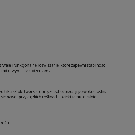
rwałe i funkcjonalne rozwiązanie, które zapewni stabilność
zypadkowymi uszkodzeniami.
 kilka sztuk, tworząc obręcze zabezpieczające wokół roślin.
ię nawet przy ciężkich roślinach. Dzięki temu idealnie
oślin: