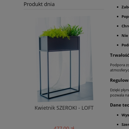
Produkt dnia
Zab
Pop
Chr
Nie 
Podn
Trwałość
Podpora zo
atmosferyc
Regulow
Dzięki pły
pozwala na
Dane tec
Kwietnik SZEROKI - LOFT
Wys
Sze
477,00 zł