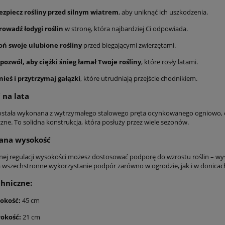
ezpiecz rośliny przed silnym wiatrem
, aby uniknąć ich uszkodzenia.
rowadź łodygi roślin
w stronę, która najbardziej Ci odpowiada.
oń swoje ulubione rośliny
przed biegającymi zwierzętami.
pozwól, aby ciężki śnieg łamał Twoje rośliny
, które rosły latami.
ieś i przytrzymaj gałązki
, które utrudniają przejście chodnikiem.
 na lata
stała wykonana z wytrzymałego stalowego pręta ocynkowanego ogniowo, 
zne. To solidna konstrukcja, która posłuży przez wiele sezonów.
ana wysokość
nnej regulacji wysokości możesz dostosować podporę do wzrostu roślin – wys
 wszechstronne wykorzystanie podpór zarówno w ogrodzie, jak i w donicac
hniczne:
okość:
45 cm
rokość:
21 cm