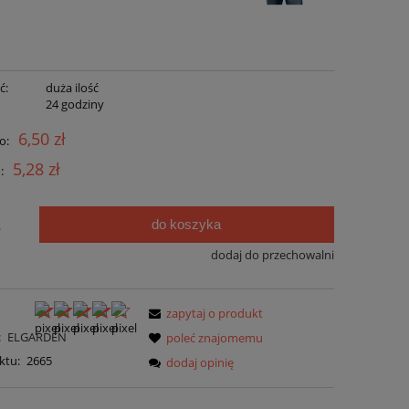
ć:
duża ilość
:
24 godziny
6,50 zł
o:
5,28 zł
:
do koszyka
.
dodaj do przechowalni
zapytaj o produkt
:
ELGARDEN
poleć znajomemu
ktu:
2665
dodaj opinię