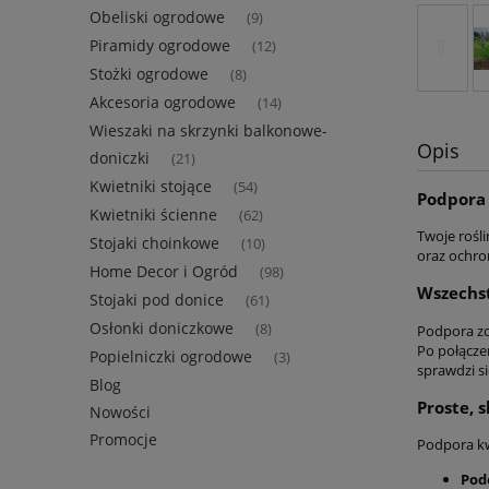
Obeliski ogrodowe
(9)
Piramidy ogrodowe
(12)
Stożki ogrodowe
(8)
Akcesoria ogrodowe
(14)
Wieszaki na skrzynki balkonowe-
Opis
doniczki
(21)
Kwietniki stojące
(54)
Podpora 
Kwietniki ścienne
(62)
Twoje rośl
Stojaki choinkowe
(10)
oraz ochro
Home Decor i Ogród
(98)
Wszechs
Stojaki pod donice
(61)
Osłonki doniczkowe
(8)
Podpora zo
Po połączen
Popielniczki ogrodowe
(3)
sprawdzi si
Blog
Proste, 
Nowości
Promocje
Podpora kw
Pode