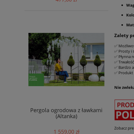
Wag
Kolo
Mat
Zalety p
✅ Możliwoś
✅ Prosty i
✅ Płynna r
✅ Trwałość
✅ Bardzo a
✅ Produkt 
Nie zwleka
Pergola ogrodowa z ławkami
(Altanka)
Zobacz pr
1 559,00 zł