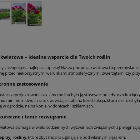
kwiatowa – idealne wsparcie dla Twoich roślin
iny zasługują na najlepszą opiekę! Nasza podpora kwiatowa to przemyślane, t
nę przed niekorzystnymi warunkami atmosferycznymi, zwierzętami czy pr
tronne zastosowanie
stała zaprojektowana tak, aby można było ją stosować pojedynczo lub łączyć
iu minimum dwóch sztuk powstaje stabilna konstrukcja, która nie rozchyla s
ę w ogrodzie, na balkonie, w donicach i szklarniach.
skuteczne i tanie rozwiązanie
iatowa pomaga w wielu codziennych wyzwaniach związanych z pielęgnacją r
przyj rośliny
, które zbyt mocno uginają się pod własnym ciężarem.