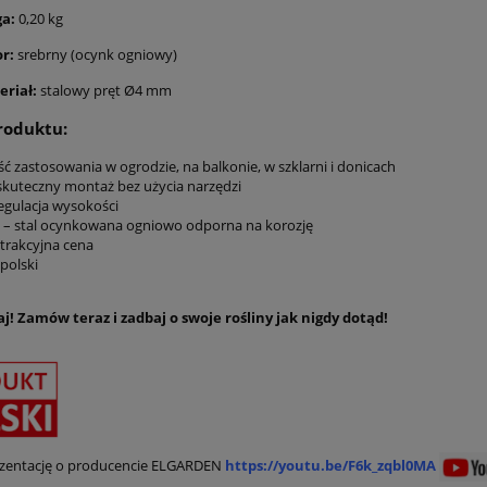
a:
0,20 kg
r:
srebrny (ocynk ogniowy)
eriał:
stalowy pręt Ø4 mm
roduktu:
ć zastosowania w ogrodzie, na balkonie, w szklarni i donicach
 skuteczny montaż bez użycia narzędzi
egulacja wysokości
 – stal ocynkowana ogniowo odporna na korozję
trakcyjna cena
polski
j! Zamów teraz i zadbaj o swoje rośliny jak nigdy dotąd!
ezentację o producencie ELGARDEN
https://youtu.be/F6k_zqbl0MA