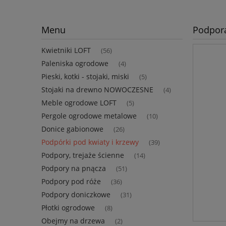
Menu
Podpora
Kwietniki LOFT
(56)
Paleniska ogrodowe
(4)
Pieski, kotki - stojaki, miski
(5)
Stojaki na drewno NOWOCZESNE
(4)
Meble ogrodowe LOFT
(5)
Pergole ogrodowe metalowe
(10)
Donice gabionowe
(26)
Podpórki pod kwiaty i krzewy
(39)
Podpory, trejaże ścienne
(14)
Podpory na pnącza
(51)
Podpory pod róże
(36)
Podpory doniczkowe
(31)
Płotki ogrodowe
(8)
Obejmy na drzewa
(2)