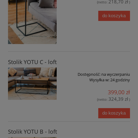
218,70 zł
(netto:
)
do koszyka
Stolik YOTU C - loft
Dostępność:
na wyczerpaniu
Wysyłka w:
24 godziny
399,00 zł
324,39 zł
(netto:
)
do koszyka
Stolik YOTU B - loft