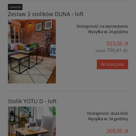
nowość
Zestaw 3 stolików DUNA - loft
Dostępność:
na wyczerpaniu
Wysyłka w:
24 godziny
923,00 zł
750,41 zł
(netto:
)
do koszyka
Stolik YOTU D - loft
Dostępność:
duża ilość
Wysyłka w:
24 godziny
269,00 zł