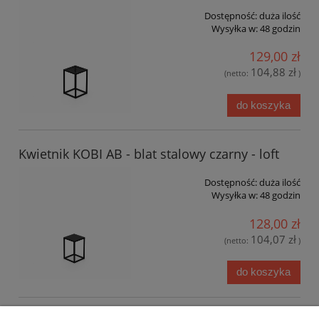
Dostępność:
duża ilość
Wysyłka w:
48 godzin
129,00 zł
104,88 zł
(netto:
)
do koszyka
Kwietnik KOBI AB - blat stalowy czarny - loft
Dostępność:
duża ilość
Wysyłka w:
48 godzin
128,00 zł
104,07 zł
(netto:
)
do koszyka