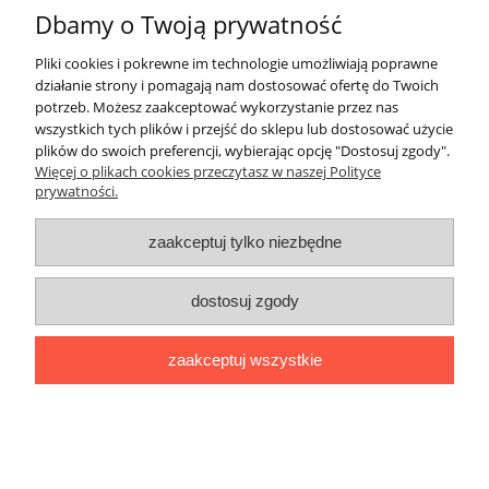
Kwietnik KOBI AA - loft
Dbamy o Twoją prywatność
Dostępność:
duża ilość
Pliki cookies i pokrewne im technologie umożliwiają poprawne
Wysyłka w:
24 godziny
działanie strony i pomagają nam dostosować ofertę do Twoich
127,00 zł
potrzeb. Możesz zaakceptować wykorzystanie przez nas
wszystkich tych plików i przejść do sklepu lub dostosować użycie
103,25 zł
(netto:
)
plików do swoich preferencji, wybierając opcję "Dostosuj zgody".
Więcej o plikach cookies przeczytasz w naszej Polityce
do koszyka
prywatności.
zaakceptuj tylko niezbędne
Kwietnik gałązka
dostosuj zgody
Dostępność:
duża ilość
Wysyłka w:
24 godziny
zaakceptuj wszystkie
63,00 zł
51,22 zł
(netto:
)
do koszyka