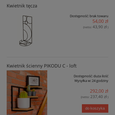
Kwietnik tęcza
Dostępność:
brak towaru
54,00 zł
43,90 zł
(netto:
)
Kwietnik ścienny PIKODU C - loft
Dostępność:
duża ilość
Wysyłka w:
24 godziny
292,00 zł
237,40 zł
(netto:
)
do koszyka