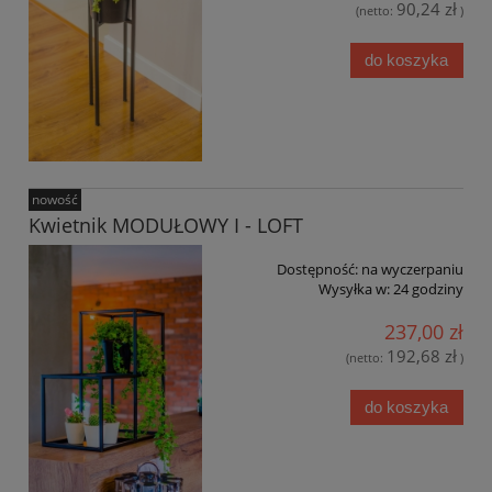
90,24 zł
(netto:
)
do koszyka
nowość
Kwietnik MODUŁOWY I - LOFT
Dostępność:
na wyczerpaniu
Wysyłka w:
24 godziny
237,00 zł
192,68 zł
(netto:
)
do koszyka