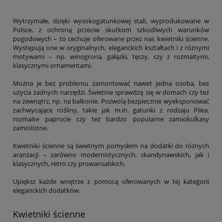
Wytrzymałe, dzięki wysokogatunkowej stali, wyprodukowane w
Polsce, z ochroną przeciw skutkom szkodliwych warunków
pogodowych – to cechuje oferowane przez nas kwietniki ścienne.
Występują one w oryginalnych, eleganckich kształtach i z różnymi
motywami – np. winogrona, gałązki, tęczy, czy z rozmaitymi,
klasycznymi ornamentami.
Można je bez problemu zamontować nawet jedna osoba, bez
użycia żadnych narzędzi. Świetnie sprawdzą się w domach czy też
na zewnątrz, np. na balkonie. Pozwolą bezpiecznie wyeksponować
zachwycające rośliny, takie jak m.in. gatunki z rodzaju Pilea,
rozmaite paprocie czy też bardzo popularne zamiokulkasy
zamiolistne.
Kwietniki ścienne są świetnym pomysłem na dodatki do różnych
aranżacji – zarówno modernistycznych, skandynawskich, jak i
klasycznych, retro czy prowansalskich.
Upiększ każde wnętrze z pomocą oferowanych w tej kategorii
eleganckich dodatków.
Kwietniki ścienne