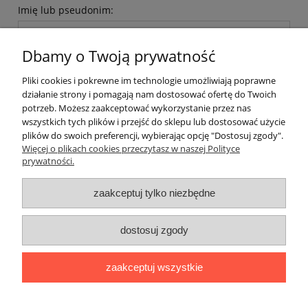
Imię lub pseudonim:
Dbamy o Twoją prywatność
Twoja opinia:
Pliki cookies i pokrewne im technologie umożliwiają poprawne
działanie strony i pomagają nam dostosować ofertę do Twoich
potrzeb. Możesz zaakceptować wykorzystanie przez nas
wszystkich tych plików i przejść do sklepu lub dostosować użycie
plików do swoich preferencji, wybierając opcję "Dostosuj zgody".
Więcej o plikach cookies przeczytasz w naszej Polityce
prywatności.
wyślij
zaakceptuj tylko niezbędne
Pomoc
dostosuj zgody
Na skróty
zaakceptuj wszystkie
Formularz kontaktowy