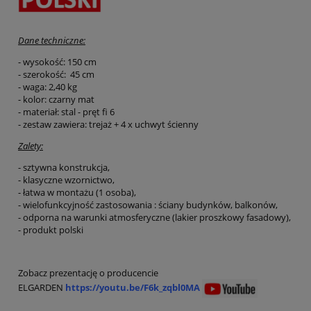
Dane techniczne:
- wysokość: 150 cm
- szerokość: 45 cm
- waga: 2,40 kg
- kolor: czarny mat
- materiał: stal - pręt fi 6
- zestaw zawiera: trejaż + 4 x uchwyt ścienny
Zalety:
- sztywna konstrukcja,
- klasyczne wzornictwo,
- łatwa w montażu (1 osoba),
- wielofunkcyjność zastosowania : ściany budynków, balkonów,
- odporna na warunki atmosferyczne (lakier proszkowy fasadowy),
- produkt polski
Zobacz prezentację o producencie
ELGARDEN
https://youtu.be/F6k_zqbl0MA