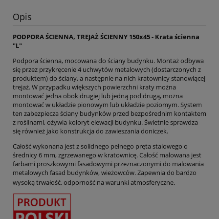
Opis
PODPORA ŚCIENNA, TREJAŻ ŚCIENNY 150x45 - Krata ścienna
"L"
Podpora ścienna, mocowana do ściany budynku. Montaż odbywa
się przez przykręcenie 4 uchwytów metalowych (dostarczonych z
produktem) do ściany, a następnie na nich kratownicy stanowiącej
trejaż. W przypadku większych powierzchni kraty można
montować jedna obok drugiej lub jedną pod drugą, można
montować w układzie pionowym lub układzie poziomym. System
ten zabezpiecza ściany budynków przed bezpośrednim kontaktem
z roślinami, ożywia koloryt elewacji budynku. Świetnie sprawdza
się również jako konstrukcja do zawieszania doniczek.
Całość wykonana jest z solidnego pełnego pręta stalowego o
średnicy 6 mm, zgrzewanego w kratownicę. Całość malowana jest
farbami proszkowymi fasadowymi przeznaczonymi do malowania
metalowych fasad budynków, wieżowców. Zapewnia do bardzo
wysoką trwałość, odporność na warunki atmosferyczne.