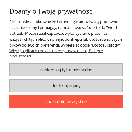
Dbamy o Twoją prywatność
STOŻEK OGRODOWY 90
Pliki cookies i pokrewne im technologie umożliwiają poprawne
działanie strony i pomagają nam dostosować ofertę do Twoich
potrzeb. Możesz zaakceptować wykorzystanie przez nas
wszystkich tych plików i przejść do sklepu lub dostosować użycie
60,00 zł
plików do swoich preferencji, wybierając opcję "Dostosuj zgody".
48,78 zł
(netto:
)
Więcej o plikach cookies przeczytasz w naszej Polityce
prywatności.
zaakceptuj tylko niezbędne
Pomoc
dostosuj zgody
Na skróty
zaakceptuj wszystkie
Formularz kontaktowy
pokaż pełną wersję strony