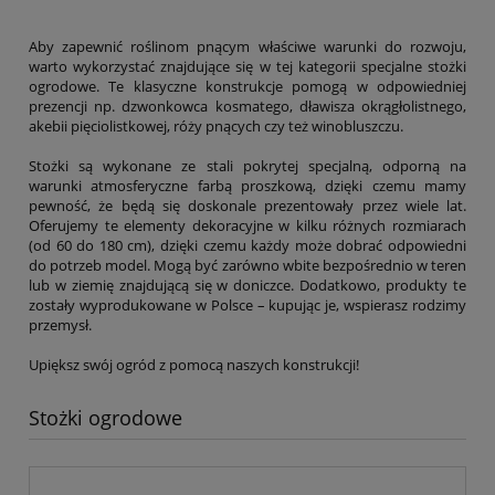
Aby zapewnić roślinom pnącym właściwe warunki do rozwoju,
warto wykorzystać znajdujące się w tej kategorii specjalne stożki
ogrodowe. Te klasyczne konstrukcje pomogą w odpowiedniej
prezencji np. dzwonkowca kosmatego, dławisza okrągłolistnego,
akebii pięciolistkowej, róży pnących czy też winobluszczu.
Stożki są wykonane ze stali pokrytej specjalną, odporną na
warunki atmosferyczne farbą proszkową, dzięki czemu mamy
pewność, że będą się doskonale prezentowały przez wiele lat.
Oferujemy te elementy dekoracyjne w kilku różnych rozmiarach
(od 60 do 180 cm), dzięki czemu każdy może dobrać odpowiedni
do potrzeb model. Mogą być zarówno wbite bezpośrednio w teren
lub w ziemię znajdującą się w doniczce. Dodatkowo, produkty te
zostały wyprodukowane w Polsce – kupując je, wspierasz rodzimy
przemysł.
Upiększ swój ogród z pomocą naszych konstrukcji!
Stożki ogrodowe