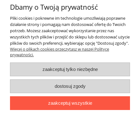
297,56 zł
Dbamy o Twoją prywatność
Cena netto:
do koszyka
Pliki cookies i pokrewne im technologie umożliwiają poprawne
działanie strony i pomagają nam dostosować ofertę do Twoich
potrzeb. Możesz zaakceptować wykorzystanie przez nas
wszystkich tych plików i przejść do sklepu lub dostosować użycie
plików do swoich preferencji, wybierając opcję "Dostosuj zgody".
Więcej o plikach cookies przeczytasz w naszej Polityce
prywatności.
Konsola FARONE - loft
zaakceptuj tylko niezbędne
187,00 zł
152,03 zł
Cena netto:
dostosuj zgody
do koszyka
zaakceptuj wszystkie