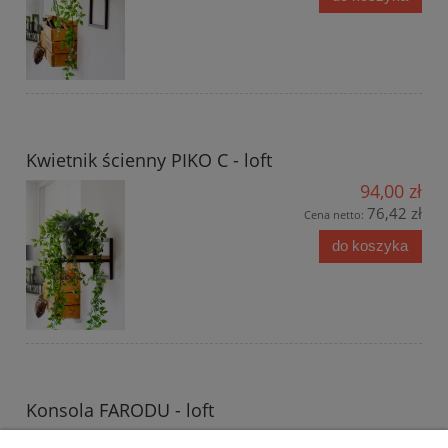
Kwietnik ścienny PIKO C - loft
94,00 zł
76,42 zł
Cena netto:
do koszyka
Konsola FARODU - loft
366,00 zł