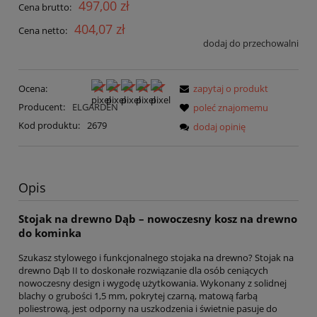
497,00 zł
Cena brutto:
404,07 zł
Cena netto:
dodaj do przechowalni
Ocena:
zapytaj o produkt
Producent:
ELGARDEN
poleć znajomemu
Kod produktu:
2679
dodaj opinię
Opis
Stojak na drewno Dąb – nowoczesny kosz na drewno
do kominka
Szukasz stylowego i funkcjonalnego stojaka na drewno? Stojak na
drewno Dąb II to doskonałe rozwiązanie dla osób ceniących
nowoczesny design i wygodę użytkowania. Wykonany z solidnej
blachy o grubości 1,5 mm, pokrytej czarną, matową farbą
poliestrową, jest odporny na uszkodzenia i świetnie pasuje do