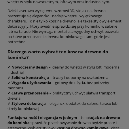
wnętrz w stylu nowoczesnym, loftowym oraz industrialnym.
Dzięki laserowo wyciętemu wzorowi 3D, stojak na drewno
prezentuje się elegancko i nadaje wnętrzu wyjątkowego
charakteru. To nie tylko kosz na drewno, ale także stylowy element
dekoracyjny, który świetnie sprawdzi się przy kominku w salonie
lub na tarasie. Nie wymaga montażu, a wygodny uchwyt pozwala
na łatwe przenoszenie drewna kominkowego tam, gdzie jest
potrzebne.
Dlaczego warto wybrać ten kosz na drewno do
kominka?
✔
Nowoczesny design
– idealny do wnętrz w stylu loft, modern i
industrial
✔
Solidna konstrukcja
– trwały i odporny na uszkodzenia
✔
Wygoda użytkowania
– gotowy do użycia, bez potrzeby
montażu
✔
Łatwe przenoszenie
– praktyczny uchwyt ułatwia transport
drewna
✔
Stylowa dekoracja
– elegancki dodatek do salonu, tarasu lub
strefy kominkowej
Funkcjonalność i elegancja w jednym
– ten
stojak na drewno
do kominka
sprawi, że przechowywanie drewna będzie proste i
estetyczne. Wybierz stylowy
kosz na drewno kominkowe
i ciesz