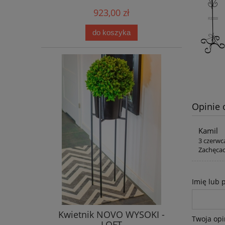
923,00 zł
do koszyka
Opinie 
Kamil
3 czerwc
Zachęcac
Imię lub 
Kwietnik NOVO WYSOKI -
Twoja opi
LOFT