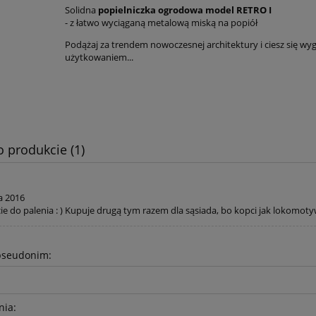
Solidna
popielniczka ogrodowa model RETRO I
- z łatwo wyciąganą metalową miską na popiół
Podążaj za trendem nowoczesnej architektury i ciesz się 
użytkowaniem...
o produkcie (1)
a 2016
ie do palenia : ) Kupuje drugą tym razem dla sąsiada, bo kopci jak lokomot
pseudonim:
nia: