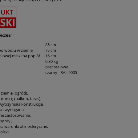
iczne:
85 cm
o wbiciu w ziemię
75 cm
alowej miski na popiół
16 cm
0,80 kg
pręt stalowy
czarny - RAL 9005
 ziemię (ogród),
 donicę (balkon, taras),
i wytrzymała konstrukcja,
two wyciągana,
lne zastosowanie,
ny styl,
na warunki atmosferyczne,
olski.