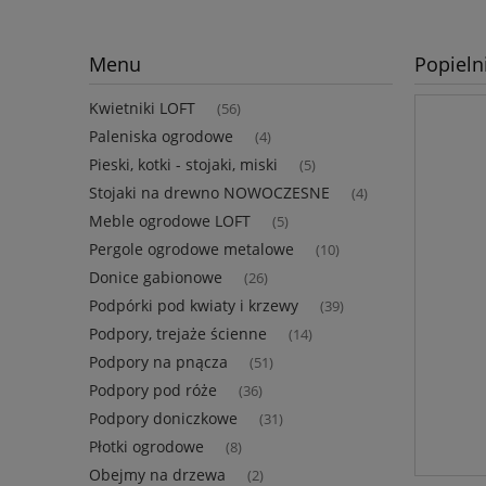
Menu
Popiel
Kwietniki LOFT
(56)
Paleniska ogrodowe
(4)
Pieski, kotki - stojaki, miski
(5)
Stojaki na drewno NOWOCZESNE
(4)
Meble ogrodowe LOFT
(5)
Pergole ogrodowe metalowe
(10)
Donice gabionowe
(26)
Podpórki pod kwiaty i krzewy
(39)
Podpory, trejaże ścienne
(14)
Podpory na pnącza
(51)
Podpory pod róże
(36)
Podpory doniczkowe
(31)
Płotki ogrodowe
(8)
Obejmy na drzewa
(2)