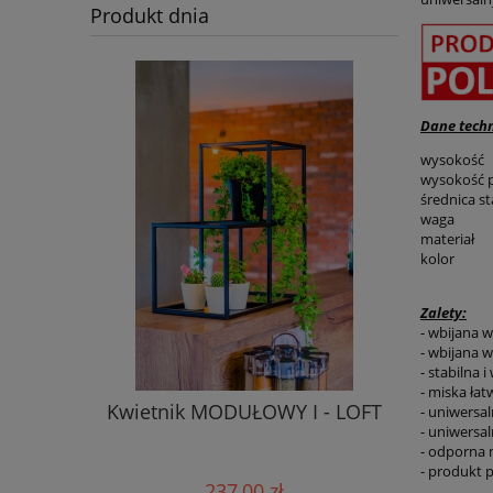
Produkt dnia
Dane techn
wysokość
wysokość p
średnica st
waga
materiał
kolor
Zalety:
- wbijana w
- wbijana w
- stabilna 
- miska ła
Kwietnik MODUŁOWY I - LOFT
- uniwersa
- uniwersal
- odporna 
- produkt p
237,00 zł