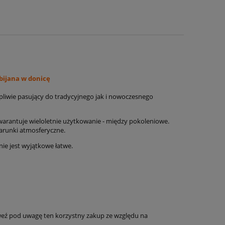
wbijana w donicę
liwie pasujący do tradycyjnego jak i nowoczesnego
 gwarantuje wieloletnie użytkowanie - między pokoleniowe.
runki atmosferyczne.
nie jest wyjątkowe łatwe.
weź pod uwagę ten korzystny zakup ze względu na