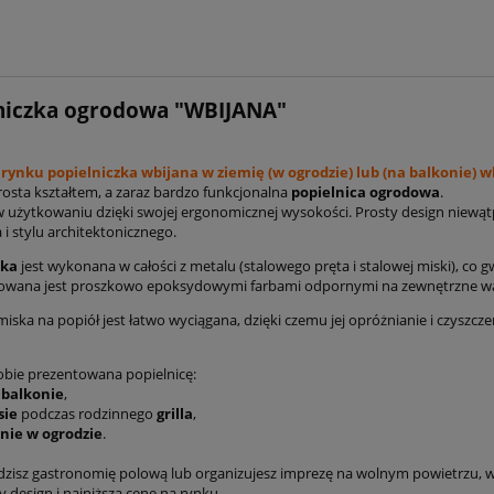
niczka ogrodowa "WBIJANA"
 rynku popielniczka wbijana w ziemię (w ogrodzie) lub (na balkonie) 
rosta kształtem, a zaraz bardzo funkcjonalna
popielnica ogrodowa
.
użytkowaniu dzięki swojej ergonomicznej wysokości. Prosty design niewątp
i stylu architektonicznego.
zka
jest wykonana w całości z metalu (stalowego pręta i stalowej miski), co
owana jest proszkowo epoksydowymi farbami odpornymi na zewnętrzne wa
ska na popiół jest łatwo wyciągana, dzięki czemu jej opróżnianie i czyszcze
bie prezentowana popielnicę:
balkonie
,
sie
podczas rodzinnego
grilla
,
nie
w ogrodzie
.
adzisz gastronomię polową lub organizujesz imprezę na wolnym powietrzu, 
 design i najniższą cenę na rynku.