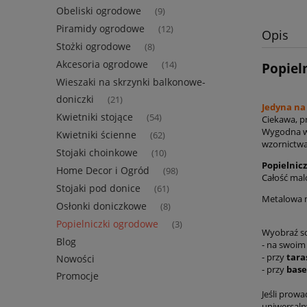
Obeliski ogrodowe
(9)
Piramidy ogrodowe
(12)
Opis
Stożki ogrodowe
(8)
Akcesoria ogrodowe
(14)
Popiel
Wieszaki na skrzynki balkonowe-
doniczki
(21)
Jedyna na
Kwietniki stojące
(54)
Ciekawa, p
Wygodna w 
Kwietniki ścienne
(62)
wzornictwa 
Stojaki choinkowe
(10)
Popielnic
Home Decor i Ogród
(98)
Całość mal
Stojaki pod donice
(61)
Metalowa mi
Osłonki doniczkowe
(8)
Popielniczki ogrodowe
(3)
Wyobraź so
Blog
- na swoim
- przy
tara
Nowości
- przy
base
Promocje
Jeśli prow
uniwersalny