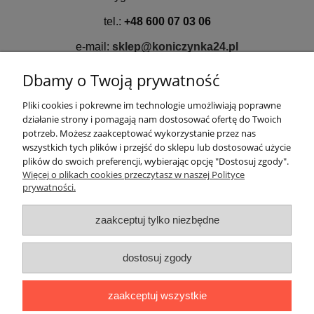
tel.:
+48 600 07 03 06
e-mail:
sklep@koniczynka24.pl
Dbamy o Twoją prywatność
Przebendów 99
Pliki cookies i pokrewne im technologie umożliwiają poprawne
39-308 Wadowice Górne
działanie strony i pomagają nam dostosować ofertę do Twoich
NIP: 817-100-69-53
potrzeb. Możesz zaakceptować wykorzystanie przez nas
REGON: 690358980
wszystkich tych plików i przejść do sklepu lub dostosować użycie
plików do swoich preferencji, wybierając opcję "Dostosuj zgody".
Bank: PKO Bank Polski SA
Więcej o plikach cookies przeczytasz w naszej Polityce
Nr konta: 09 1020 4913 0000 9602 0125 9449
prywatności.
zaakceptuj tylko niezbędne
Pomoc
dostosuj zgody
Na skróty
zaakceptuj wszystkie
Formularz kontaktowy